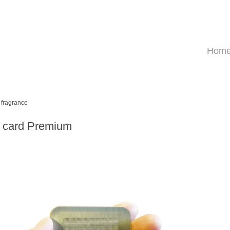
Hom
fragrance
i card Premium