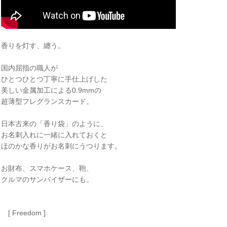
香りを灯す、纏う。
国内屈指の職人が
ひとつひとつ丁寧に手仕上げした
美しい金属加工による0.9mmの
超薄型フレグランスカード。
日本古来の「香り袋」のように、
お名刺入れに一緒に入れておくと
ほのかな香りがお名刺にうつります。
お財布、スマホケース、鞄、
クルマのサンバイザーにも。
[ Freedom ]