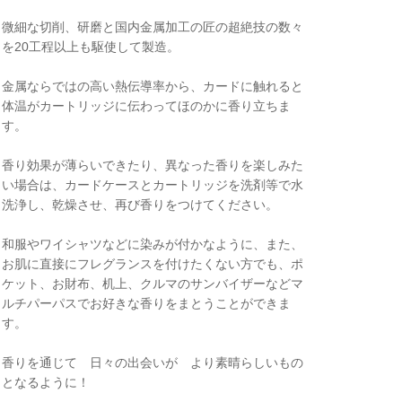
微細な切削、研磨と国内金属加工の匠の超絶技の数々
を20工程以上も駆使して製造。
金属ならではの高い熱伝導率から、カードに触れると
体温がカートリッジに伝わってほのかに香り立ちま
す。
香り効果が薄らいできたり、異なった香りを楽しみた
い場合は、カードケースとカートリッジを洗剤等で水
洗浄し、乾燥させ、再び香りをつけてください。
和服やワイシャツなどに染みが付かなように、また、
お肌に直接にフレグランスを付けたくない方でも、ポ
ケット、お財布、机上、クルマのサンバイザーなどマ
ルチパーパスでお好きな香りをまとうことができま
す。
香りを通じて 日々の出会いが より素晴らしいもの
となるように！