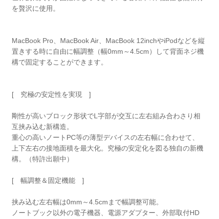
を贅沢に使用。
MacBook Pro、MacBook Air、MacBook 12inchやiPodなどを縦
置きする時に自由に幅調整（幅0mm～4.5cm）して背面ネジ機
構で固定することができます。
[ 究極の安定性を実現 ]
剛性が高いブロック形状でL字部が交互に左右組み合わさり相
互挟み込む新構造。
重心の高いノートPC等の薄型デバイスの左右幅に合わせて、
上下左右の接地面積を最大化。究極の安定化を図る独自の新機
構。（特許出願中）
[ 幅調整＆固定機能 ]
挟み込む左右幅は0mm～4.5cmまで幅調整可能。
ノートブック以外の電子機器、電源アダプター、外部取付HD