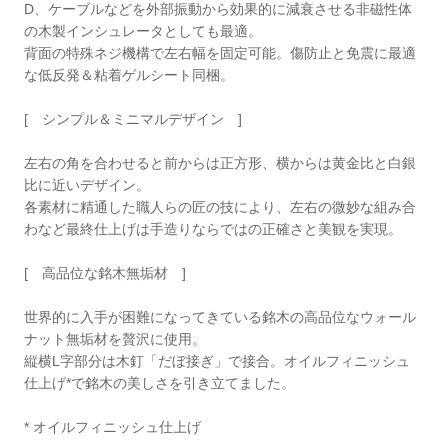
D、ケーブルなどを外部振動から効果的に減衰させる非磁性体
の木製インシュレータとしても最適。
背面の特殊ネジ機構で左右幅を固定可能。傷防止と免震に最適
な低反発＆粘着ゲルシート同梱。
[ シンプル＆ミニマルデザイン ]
左右の角を合わせると前からは正方形、横からは黄金比と白銀
比に近いデザイン。
各素材に精通した職人らの匠の技により、左右の微妙な組み合
わなど最終仕上げは手造りならではの正確さと美観を実現。
[ 高品位な銘木無垢材 ]
世界的に入手が困難になってきている銘木の高品位なウォール
ナット無垢材を贅沢に使用。
縦横L字部分は木釘「だぼ接ぎ」で接合。オイルフィニッシュ
仕上げ*で銘木の美しさを引き立てました。
* オイルフィニッシュ仕上げ