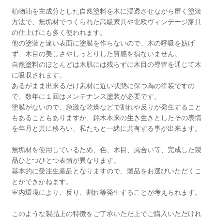
植物油を主成分とした自然塗料を木に浸透させながら磨く塗装
方法で、無垢材でつくられた高級家具や北欧ヴィンテージ家具
の仕上げにも多く使われます。
他の塗装と違い表面に塗膜を作らないので、木の呼吸を妨げ
ず、木目の美しさやしっとりした質感を損ないません。
自然塗料のほとんどは木肌には残らずに木目の導管を通じて木
に吸収されます。
あるがまま出来るだけ素材に近い状態に保つ為の塗装ですの
で、数年に１回はメンテナンス塗装が必要です。
塗膜がないので、急激な乾燥などで割れや反りが発生すること
もあることもありますが、銘木本来の生き生きとしたその表情
を年月と共に移ろい、私たちと一緒に共有する事が出来ます。
無垢材を使用しているため、色、木目、風合い等、完成した製
品ひとつひとつ表情が異なります。
基本的に受注生産品となりますので、製品をお選びいただくこ
とができかねます。
室内環境により、反り、割れ等発生することが考えられます。
このような製品上の特徴をご了承いただ上でご購入いただけれ