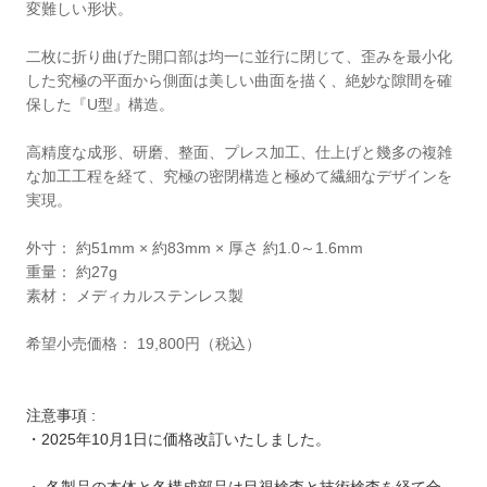
変難しい形状。
二枚に折り曲げた開口部は均一に並行に閉じて、歪みを最小化
した究極の平面から側面は美しい曲面を描く、絶妙な隙間を確
保した『U型』構造。
高精度な成形、研磨、整面、プレス加工、仕上げと幾多の複雑
な加工工程を経て、究極の密閉構造と極めて繊細なデザインを
実現。
外寸： 約51mm × 約83mm × 厚さ 約1.0～1.6mm
重量： 約27g
素材： メディカルステンレス製
希望小売価格： 19,800円（税込）
注意事項 :
・2025年10月1日に価格改訂いたしました。