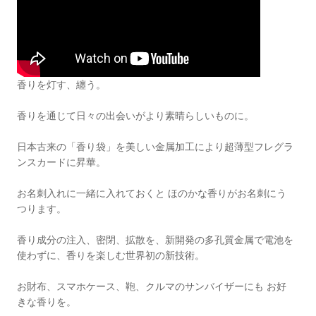
香りを灯す、纏う。
香りを通じて日々の出会いがより素晴らしいものに。
日本古来の「香り袋」を美しい金属加工により超薄型フレグラ
ンスカードに昇華。
お名刺入れに一緒に入れておくと ほのかな香りがお名刺にう
つります。
香り成分の注入、密閉、拡散を、新開発の多孔質金属で電池を
使わずに、香りを楽しむ世界初の新技術。
お財布、スマホケース、鞄、クルマのサンバイザーにも お好
きな香りを。