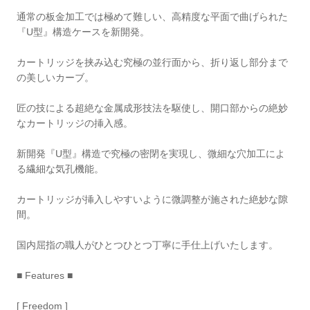
通常の板金加工では極めて難しい、高精度な平面で曲げられた
『U型』構造ケースを新開発。
カートリッジを挟み込む究極の並行面から、折り返し部分まで
の美しいカーブ。
匠の技による超絶な金属成形技法を駆使し、開口部からの絶妙
なカートリッジの挿入感。
新開発『U型』構造で究極の密閉を実現し、微細な穴加工によ
る繊細な気孔機能。
カートリッジが挿入しやすいように微調整が施された絶妙な隙
間。
国内屈指の職人がひとつひとつ丁寧に手仕上げいたします。
■ Features ■
[ Freedom ]