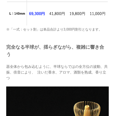
※「一式：セット割」は単品合計より3,000円割引となります。
完全なる半球が、揺らぎながら、複雑に響き合
う
器全体から包み込むように、半球ならではの全⽅位の波動、共
振、倍⾳により、 注いだ⾹⽔、アロマ、酒類を熟成、⾹り⽴
つ