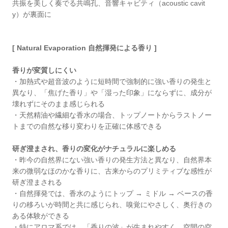
共振を美しく奏でる共鳴孔、⾳響キャビティ（acoustic cavit
y）が裏⾯に
[ Natural Evaporation ⾃然揮発による⾹り ]
⾹りが変質しにくい
・加熱式や超⾳波のように短時間で強制的に強い⾹りの発⽣と
異なり、「焦げた⾹り」や「湿った印象」にならずに、成分が
壊れずにそのまま感じられる
・天然精油や繊細な⾹⽔の場合、トップノートからラストノー
トまでの⾃然な移り変わりを正確に体感できる
研ぎ澄まされ、⾹りの変化がナチュラルに楽しめる
・昨今の⾃然界にない強い⾹りの発⽣⽅法と異なり、⾃然界本
来の微弱なほのかな⾹りに、古来からのプリミティブな感性が
研ぎ澄まされる
・⾃然揮発では、⾹⽔のようにトップ → ミドル → ベースの⾹
りの移ろいが時間と共に感じられ、嗅覚にやさしく、奥⾏きの
ある体験ができる
・特にアロマ系では、「⾹りの波」が⽣まれやすく、空間の空