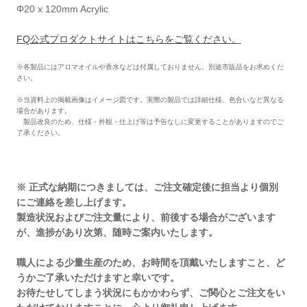
Φ20 x 120mm Acrylic
FQ公式プロダクトサイトはこちらをご覧ください。
※各製品にはアロマオイルや⾹⽔などは付属しておりません。別途市販品をお求めくだ
さい。
※当資料上の掲載画像はイメージ図です。実際の製品では詳細仕様、⾊合いなど異なる
場合があります。
製品改良のため、仕様・外観・仕上げ等は予告なしに変更することがありますのでご
了承ください。
※ 正式な納期につきましては、ご注文確定後に担当より個別
にご連絡を差し上げます。
製造状況およびご注文量により、前後する場合がございます
が、進捗があり次第、随時ご案内いたします。
職人による少量生産のため、お時間を頂戴いたしますこと、ど
うかご了承いただけますと幸いです。
お待たせしてしまう状況にもかかわらず、ご関心とご注文をい