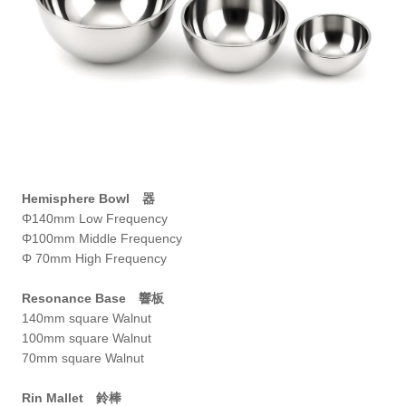
Hemisphere Bowl 器
Φ140mm Low Frequency
Φ100mm Middle Frequency
Φ 70mm High Frequency
Resonance Base 響板
140mm square Walnut
100mm square Walnut
70mm square Walnut
Rin Mallet 鈴棒