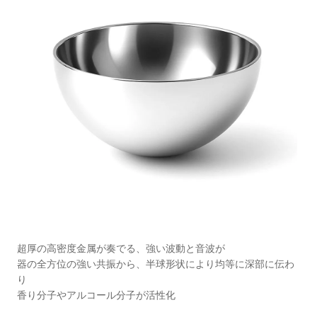
超厚の⾼密度⾦属が奏でる、強い波動と⾳波が
器の全⽅位の強い共振から、半球形状により均等に深部に伝わ
り
⾹り分⼦やアルコール分⼦が活性化