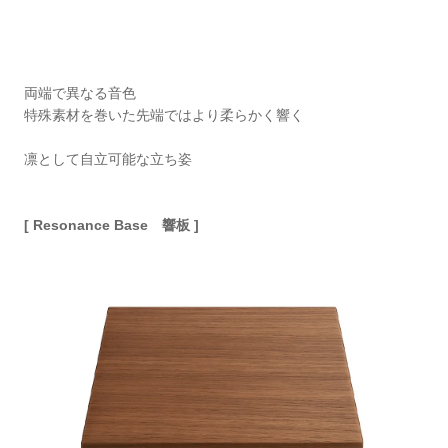
両端で異なる⾳⾊
特殊素材を巻いた先端ではより柔らかく響く
凛として⾃⽴可能な⽴ち姿
[ Resonance Base 響板 ]